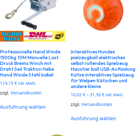
Professionelle Hand Winde
Interaktives Hundes
1500kg 10M Manuelle Last
pielzeugball elektrisches
Druck Brems Winch mit
selbst rollendes Spielzeug
Draht Seil Traktion Hebe
Haustier ball USB-Aufladung
Hand Winde Stahl kabel
Katze interaktives Spielzeug
für Welpen Kätzchen und
114,15
€
inkl. MwSt
andere kleine
zzgl.
Versandkosten
10,02
€
–
31,50
€
inkl. MwSt
zzgl.
Versandkosten
Ausführung wählen
Ausführung wählen