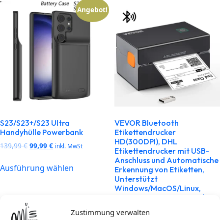
Angebot!
S23/S23+/S23 Ultra
VEVOR Bluetooth
Handyhülle Powerbank
Etikettendrucker
HD(300DPI), DHL
139,99
€
99,99
€
inkl. MwSt
Etikettendrucker mit USB-
Anschluss und Automatische
Ausführung wählen
Erkennung von Etiketten,
Unterstützt
Windows/MacOS/Linux,
Geeignet für Amazon, Ebay,
Etsy, etc
Zustimmung verwalten