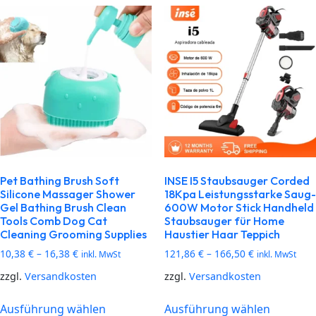
Pet Bathing Brush Soft
INSE I5 Staubsauger Corded
Silicone Massager Shower
18Kpa Leistungsstarke Saug-
Gel Bathing Brush Clean
600W Motor Stick Handheld
Tools Comb Dog Cat
Staubsauger für Home
Cleaning Grooming Supplies
Haustier Haar Teppich
10,38
€
–
16,38
€
121,86
€
–
166,50
€
inkl. MwSt
inkl. MwSt
zzgl.
Versandkosten
zzgl.
Versandkosten
Ausführung wählen
Ausführung wählen