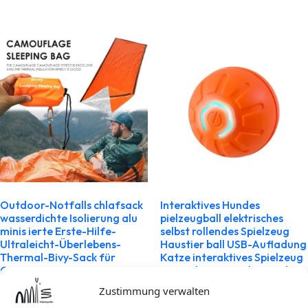
Outdoor-Notfalls chlafsack
Interaktives Hundes
wasserdichte Isolierung alu
pielzeugball elektrisches
minis ierte Erste-Hilfe-
selbst rollendes Spielzeug
Ultraleicht-Überlebens-
Haustier ball USB-Aufladung
Thermal-Bivy-Sack für
Katze interaktives Spielzeug
Camping
für Welpen Kätzchen und
andere kleine
8,37
€
inkl. MwSt
Zustimmung verwalten
10,02
€
–
31,50
€
inkl. MwSt