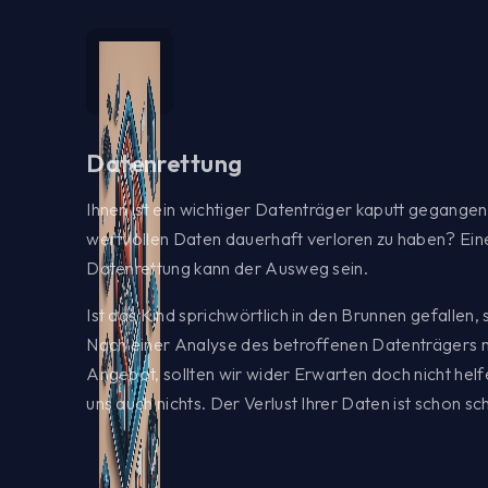
Datenrettung
Ihnen ist ein wichtiger Datenträger kaputt gegangen
wertvollen Daten dauerhaft verloren zu haben? Ein
Datenrettung kann der Ausweg sein.
Ist das Kind sprichwörtlich in den Brunnen gefallen, 
Nach einer Analyse des betroffenen Datenträgers m
Angebot, sollten wir wider Erwarten doch nicht helf
uns auch nichts. Der Verlust Ihrer Daten ist schon s