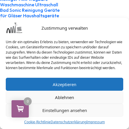
Waschmaschine Ultraschall
Bad Sonic Reinigung Geräte
für Gläser Haushaltsgeräte
67,86
€
inkl. MwSt
Zustimmung verwalten
zzgl.
Versandkosten
Um dir ein optimales Erlebnis zu bieten, verwenden wir Technologien wie
Ausführung wählen
Cookies, um Geräteinformationen zu speichern und/oder darauf
zuzugreifen. Wenn du diesen Technologien zustimmst, können wir Daten
wie das Surfverhalten oder eindeutige IDs auf dieser Website
verarbeiten. Wenn du deine Zustimmung nicht erteilst oder zurückziehst,
können bestimmte Merkmale und Funktionen beeinträchtigt werden.
Search
Akzeptieren
Ablehnen
0
Archives
Einstellungen ansehen
Dezember 2024
Cookie-Richtlinie
Datenschutzerklärung
Impressum