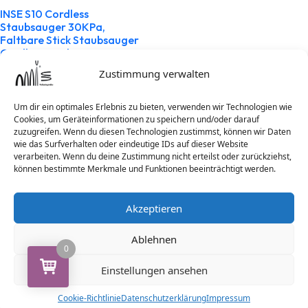
INSE S10 Cordless
Staubsauger 30KPa,
Faltbare Stick Staubsauger
Cordless Bagless,50 Minuten
Laufzeit, für pet Haar
Zustimmung verwalten
289,17
€
inkl. MwSt
zzgl.
Versandkosten
Um dir ein optimales Erlebnis zu bieten, verwenden wir Technologien wie
Cookies, um Geräteinformationen zu speichern und/oder darauf
zuzugreifen. Wenn du diesen Technologien zustimmst, können wir Daten
Ausführung wählen
wie das Surfverhalten oder eindeutige IDs auf dieser Website
verarbeiten. Wenn du deine Zustimmung nicht erteilst oder zurückziehst,
können bestimmte Merkmale und Funktionen beeinträchtigt werden.
Search
Akzeptieren
Ablehnen
0
Einstellungen ansehen
Archives
Cookie-Richtlinie
Datenschutzerklärung
Impressum
Dezember 2024