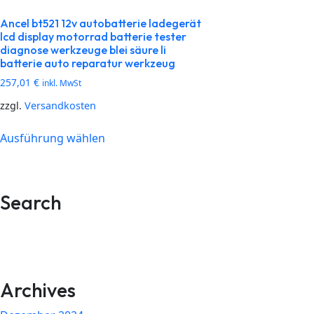
Ancel bt521 12v autobatterie ladegerät
lcd display motorrad batterie tester
diagnose werkzeuge blei säure li
batterie auto reparatur werkzeug
257,01
€
inkl. MwSt
zzgl.
Versandkosten
Ausführung wählen
Search
Archives