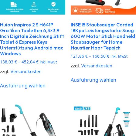
Huion Inspiroy 2 S H641P
INSE I5 Staubsauger Corded
Grafiken Tabletten 6,3×3,9
18Kpa Leistungsstarke Saug-
Inch Digitale Zeichnung Stift
600W Motor Stick Handheld
Tablet 6 Express Keys
Staubsauger für Home
Unterstützung Android mac
Haustier Haar Teppich
Windows
121,86
€
–
166,50
€
inkl. MwSt
138,03
€
–
452,04
€
inkl. MwSt
zzgl.
Versandkosten
zzgl.
Versandkosten
Ausführung wählen
Ausführung wählen