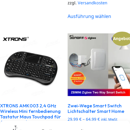
zzgl.
Versandkosten
Ausführung wählen
Angebot
XTRONS AMK003 2,4 GHz
Zwei-Wege Smart Switch
Wireless Mini fernbedienung
Lichtschalter Smart Home
Tastatur Maus Touchpad für
29,99
€
–
64,99
€
inkl. MwSt
Auto PC Pad Laptop XBOX,
360 PS3 TV Box
zzgl.
Versandkosten