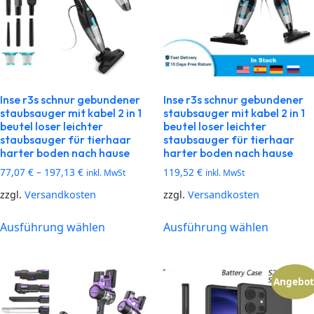
Inse r3s schnur gebundener
Inse r3s schnur gebundener
staubsauger mit kabel 2 in 1
staubsauger mit kabel 2 in 1
beutel loser leichter
beutel loser leichter
staubsauger für tierhaar
staubsauger für tierhaar
harter boden nach hause
harter boden nach hause
77,07
€
–
197,13
€
119,52
€
inkl. MwSt
inkl. MwSt
zzgl.
Versandkosten
zzgl.
Versandkosten
Ausführung wählen
Ausführung wählen
Angebot