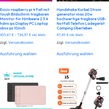
Eviciv raspberry pi 4 Fall mit
Handshake Kurbel Strom
toush Bildschirm tragbaren
generator max 20w
Monitor für Himbeere 2 3 4
hochwertige tragbare USB-
hdmi ips Display PC Laptop
Notfall Telefon Ladegerät
xbox ps 10inch
Camping Überleben
455,67
€
–
734,97
€
87,45
€
inkl. MwSt
inkl. MwSt
zzgl.
Versandkosten
zzgl.
Versandkosten
Ausführung wählen
Ausführung wählen