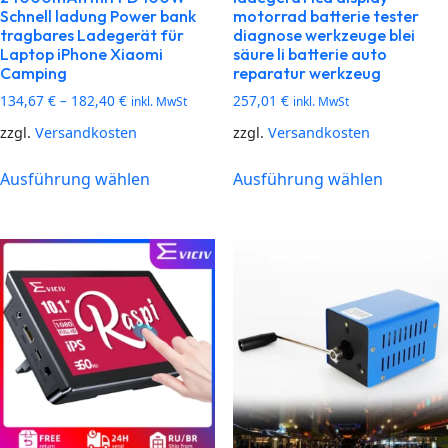
Schnell ladung Power bank
motorrad batterie tester
tragbares Ladegerät für
diagnose werkzeuge blei
Laptop iPhone Xiaomi
säure li batterie auto
Camping
reparatur werkzeug
134,67
€
–
182,40
€
257,01
€
inkl. MwSt
inkl. MwSt
zzgl.
Versandkosten
zzgl.
Versandkosten
Ausführung wählen
Ausführung wählen